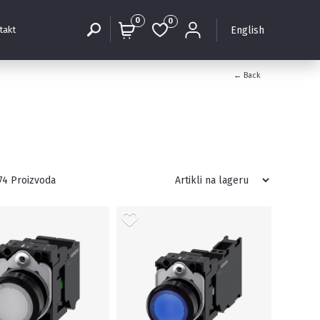
0
0
English
takt
← Back
74