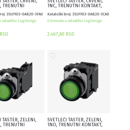
 TASTER, CRVENI,
SVETLEĆI TASTER, CRVENI,
, TRENUTNI
1NC, TRENUTNI KONTAKT,
, 110VAC, OPRUGA
110VAC, OPRUGA
broj: 3SU1103-0AB20-3FA0
Kataloški broj: 3SU1103-0AB20-3CA0
 skladištu LogDesign
0 komada u skladištu LogDesign
 RSD
2.467,80 RSD
 TASTER, ZELENI,
SVETLEĆI TASTER, ZELENI,
, TRENUTNI
1NO, TRENUTNI KONTAKT,
, 24VAC/DC, OPRUGA
24VAC/DC, OPRUGA