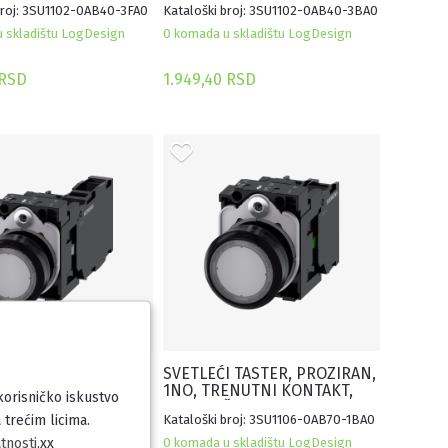
broj: 3SU1102-0AB40-3FA0
Kataloški broj: 3SU1102-0AB40-3BA0
 skladištu LogDesign
0 komada u skladištu LogDesign
 RSD
1.949,40 RSD
I TASTER, PROZIRAN,
SVETLEĆI TASTER, PROZIRAN,
, TRENUTNI
1NO, TRENUTNI KONTAKT,
 korisničko iskustvo
, 230VAC, ŠRAF
230VAC, ŠRAF
 trećim licima.
broj: 3SU1106-0AB70-1FA0
Kataloški broj: 3SU1106-0AB70-1BA0
tnosti
.xx
 skladištu LogDesign
0 komada u skladištu LogDesign