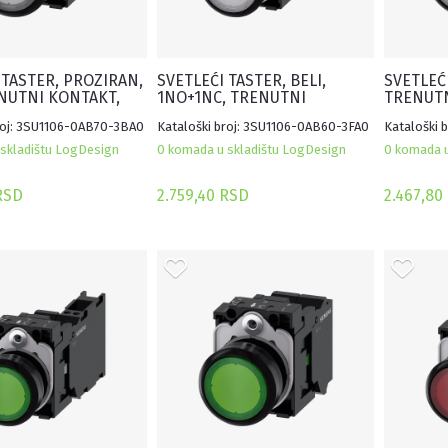
 TASTER, PROZIRAN,
SVETLEĆI TASTER, BELI,
SVETLEĆI
NUTNI KONTAKT,
1NO+1NC, TRENUTNI
TRENUTN
OPRUGA
KONTAKT, 230VAC, OPRUGA
OPRUGA
roj: 3SU1106-0AB70-3BA0
Kataloški broj: 3SU1106-0AB60-3FA0
Kataloški 
skladištu LogDesign
0 komada u skladištu LogDesign
0 komada u
RSD
2.759,40 RSD
2.467,80