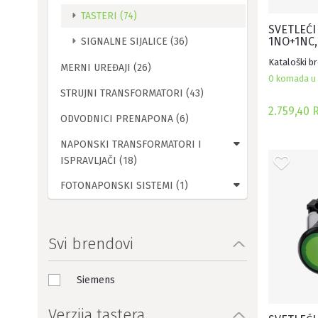
TASTERI (74)
SVETLEĆI
1NO+1NC,
SIGNALNE SIJALICE (36)
KONTAKT,
Kataloški b
MERNI UREĐAJI (26)
0 komada u 
STRUJNI TRANSFORMATORI (43)
2.759,40 
ODVODNICI PRENAPONA (6)
NAPONSKI TRANSFORMATORI I
ISPRAVLJAČI (18)
FOTONAPONSKI SISTEMI (1)
Svi brendovi
Siemens
Verzija tastera