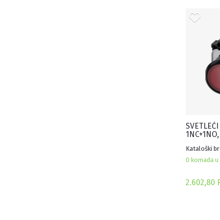
SVETLEĆI
1NC+1NO,
KONTAKT,
Kataloški b
0 komada u 
2.602,80 