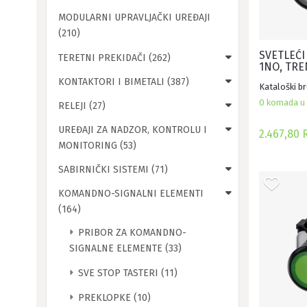
MODULARNI UPRAVLJAČKI UREĐAJI
(210)
SVETLEĆI
TERETNI PREKIDAČI (262)
1NO, TRE
230VAC, 
KONTAKTORI I BIMETALI (387)
Kataloški b
0 komada u 
RELEJI (27)
UREĐAJI ZA NADZOR, KONTROLU I
2.467,80 
MONITORING (53)
SABIRNIČKI SISTEMI (71)
KOMANDNO-SIGNALNI ELEMENTI
(164)
PRIBOR ZA KOMANDNO-
SIGNALNE ELEMENTE (33)
SVE STOP TASTERI (11)
PREKLOPKE (10)