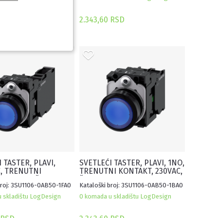
 RSD
2.343,60 RSD
 TASTER, PLAVI,
SVETLEĆI TASTER, PLAVI, 1NO,
, TRENUTNI
TRENUTNI KONTAKT, 230VAC,
, 230VAC, ŠRAF
ŠRAF
broj: 3SU1106-0AB50-1FA0
Kataloški broj: 3SU1106-0AB50-1BA0
 skladištu LogDesign
0 komada u skladištu LogDesign