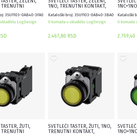
 TASTER, ZELENI,
SVETLEĆI TASTER, ZELENI,
SVETLEĆI
 TRENUTNI
1NO, TRENUTNI KONTAKT,
1NC+1NO
 110VAC, OPRUGA
110VAC, OPRUGA
KONTAKT
roj: 3SU1103-0AB40-3FA0
Kataloški broj: 3SU1103-0AB40-3BA0
Kataloški 
skladištu LogDesign
0 komada u skladištu LogDesign
0 komada u
RSD
2.467,80 RSD
2.759,40
TASTER, ŽUTI,
SVETLEĆI TASTER, ŽUTI, 1NO,
SVETLEĆI
 TRENUTNI
TRENUTNI KONTAKT,
1NO+1NC
 24VAC/DC, OPRUGA
24VAC/DC, OPRUGA
KONTAKT