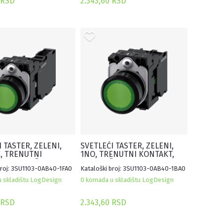
 RSD
2.343,60 RSD
 TASTER, ZELENI,
SVETLEĆI TASTER, ZELENI,
, TRENUTNI
1NO, TRENUTNI KONTAKT,
, 110VAC, ŠRAF
110VAC, ŠRAF
broj: 3SU1103-0AB40-1FA0
Kataloški broj: 3SU1103-0AB40-1BA0
 skladištu LogDesign
0 komada u skladištu LogDesign
 RSD
2.343,60 RSD