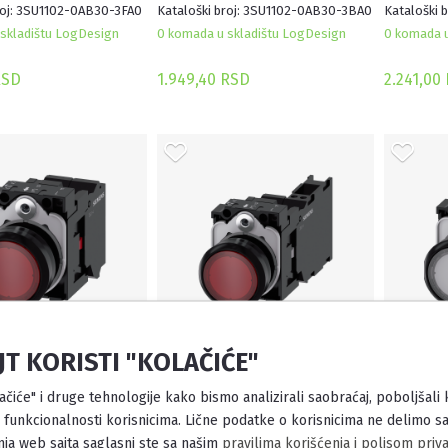
roj: 3SU1102-0AB30-3FA0
Kataloški broj: 3SU1102-0AB30-3BA0
Kataloški 
skladištu LogDesign
0 komada u skladištu LogDesign
0 komada u
RSD
1.949,40 RSD
2.241,00
JT KORISTI "KOLAČIĆE"
 TASTER, CRVENI,
SVETLEĆI TASTER, CRVENI,
SVETLEĆ
NUTNI KONTAKT,
1NO+1NC, TRENUTNI
1NO+1NC
lačiće" i druge tehnologije kako bismo analizirali saobraćaj, poboljšali
, OPRUGA
KONTAKT, 24VAC/DC, OPRUGA
KONTAKT
 funkcionalnosti korisnicima. Lične podatke o korisnicima ne delimo sa
roj: 3SU1102-0AB20-3CA0
Kataloški broj: 3SU1102-0AB20-3FA0
Kataloški 
ja web sajta saglasni ste sa našim
pravilima korišćenja i polisom priva
skladištu LogDesign
0 komada u skladištu LogDesign
0 komada u