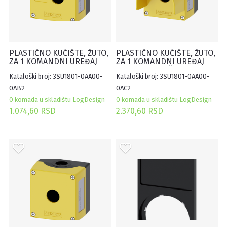
PLASTIČNO KUĆIŠTE, ŽUTO,
PLASTIČNO KUĆIŠTE, ŽUTO,
ZA 1 KOMANDNI UREĐAJ
ZA 1 KOMANDNI UREĐAJ
Ø22mm, SA UDUBLJENJEM
Ø22mm, SA ZAŠTITOM
Kataloški broj: 3SU1801-0AA00-
Kataloški broj: 3SU1801-0AA00-
ZA OZNAKU
0AB2
0AC2
0 komada u skladištu LogDesign
0 komada u skladištu LogDesign
1.074,60 RSD
2.370,60 RSD