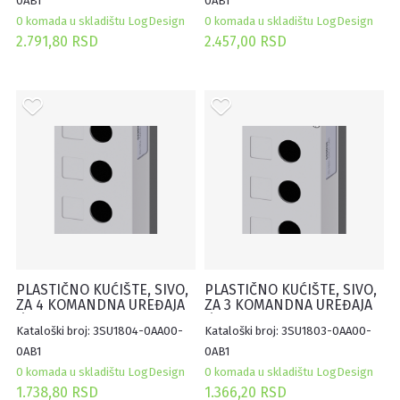
0AB1
0AB1
0 komada u skladištu LogDesign
0 komada u skladištu LogDesign
2.791,80 RSD
2.457,00 RSD
PLASTIČNO KUĆIŠTE, SIVO,
PLASTIČNO KUĆIŠTE, SIVO,
ZA 4 KOMANDNA UREĐAJA
ZA 3 KOMANDNA UREĐAJA
Ø22mm, SA UDUBLJENJEM
Ø22mm, SA UDUBLJENJEM
Kataloški broj: 3SU1804-0AA00-
Kataloški broj: 3SU1803-0AA00-
ZA OZNAKE
ZA OZNAKE
0AB1
0AB1
0 komada u skladištu LogDesign
0 komada u skladištu LogDesign
1.738,80 RSD
1.366,20 RSD