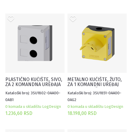
PLASTIČNO KUĆIŠTE, SIVO,
METALNO KUĆIŠTE, ŽUTO,
ZA 2 KOMANDNA UREĐAJA
ZA 1 KOMANDNI UREĐAJ
Ø22mm, SA UDUBLJENJEM
40mm, SA ZAŠTITOM,
Kataloški broj: 3SU1802-0AA00-
Kataloški broj: 3SU1851-0AA00-
ZA OZNAKE
MOGUĆNOST
ZAKLJUČAVANJA
0AB1
0AG2
0 komada u skladištu LogDesign
0 komada u skladištu LogDesign
1.236,60 RSD
18.198,00 RSD