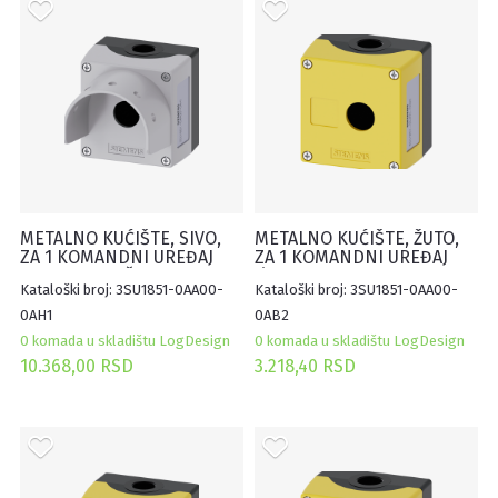
METALNO KUĆIŠTE, SIVO,
METALNO KUĆIŠTE, ŽUTO,
ZA 1 KOMANDNI UREĐAJ
ZA 1 KOMANDNI UREĐAJ
60mm, SA ZAŠTITOM,
Ø22mm, SA UDUBLJENJEM
Kataloški broj: 3SU1851-0AA00-
Kataloški broj: 3SU1851-0AA00-
MOGUĆNOST
ZA OZNAKU
ZAKLJUČAVANJA
0AH1
0AB2
0 komada u skladištu LogDesign
0 komada u skladištu LogDesign
10.368,00 RSD
3.218,40 RSD