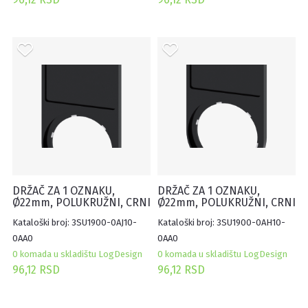
DRŽAČ ZA 1 OZNAKU,
DRŽAČ ZA 1 OZNAKU,
Ø22mm, POLUKRUŽNI, CRNI
Ø22mm, POLUKRUŽNI, CRNI
27X27MM, SAMOLEPLJIVI
17.5X27MM, SAMOLEPLJIVI
Kataloški broj: 3SU1900-0AJ10-
Kataloški broj: 3SU1900-0AH10-
(100KOM)
(100KOM)
0AA0
0AA0
0 komada u skladištu LogDesign
0 komada u skladištu LogDesign
96,12 RSD
96,12 RSD