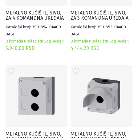
METALNO KUĆIŠTE, SIVO,
METALNO KUĆIŠTE, SIVO,
ZA 4 KOMANDNA UREĐAJA
ZA 3 KOMANDNA UREĐAJA
Ø22mm, SA UDUBLJENJEM
Ø22mm, SA UDUBLJENJEM
Kataloški broj: 3SU1854-0AA00-
Kataloški broj: 3SU1853-0AA00-
ZA OZNAKE
ZA OZNAKE
0AB1
0AB1
0 komada u skladištu LogDesign
0 komada u skladištu LogDesign
5.940,00 RSD
4.444,20 RSD
METALNO KUĆIŠTE, SIVO,
METALNO KUĆIŠTE, SIVO,