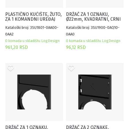
PLASTIČNO KUĆIŠTE, ŽUTO,
DRŽAČ ZA 1 OZNAKU,
ZA 1 KOMANDNI UREĐAJ
Ø22mm, KVADRATNI, CRNI
Ø22mm
27X27MM, SAMOLEPLJIVI
Kataloški broj: 3SU1801-0AA00-
Kataloški broj: 3SU1900-0AQ10-
(100KOM)
0AA2
0AA0
0 komada u skladištu LogDesign
0 komada u skladištu LogDesign
961,20 RSD
96,12 RSD
DRŽAČ ZA 1 OZNAKU,
DRŽAČ ZA 2 OZNAKE,