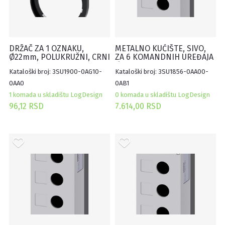
DRŽAČ ZA 1 OZNAKU,
METALNO KUĆIŠTE, SIVO,
Ø22mm, POLUKRUŽNI, CRNI
ZA 6 KOMANDNIH UREĐAJA
12.5X27MM, SAMOLEPLJIVI
Ø22mm, SA UDUBLJENJEM
Kataloški broj: 3SU1900-0AG10-
Kataloški broj: 3SU1856-0AA00-
(100KOM)
ZA OZNAKE
0AA0
0AB1
1 komada u skladištu LogDesign
0 komada u skladištu LogDesign
96,12 RSD
7.614,00 RSD