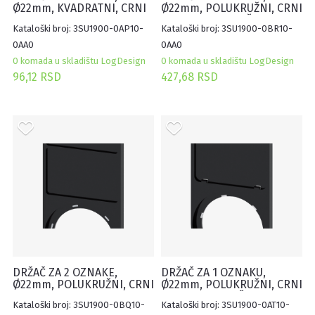
Ø22mm, KVADRATNI, CRNI
Ø22mm, POLUKRUŽNI, CRNI
17.5X27MM, SAMOLEPLJIVI
17.5X27MM, NATIČNI
Kataloški broj: 3SU1900-0AP10-
Kataloški broj: 3SU1900-0BR10-
(100KOM)
(100KOM)
0AA0
0AA0
0 komada u skladištu LogDesign
0 komada u skladištu LogDesign
96,12 RSD
427,68 RSD
DRŽAČ ZA 2 OZNAKE,
DRŽAČ ZA 1 OZNAKU,
Ø22mm, POLUKRUŽNI, CRNI
Ø22mm, POLUKRUŽNI, CRNI
17.5X27MM, SAMOLEPLJIVI
27X27MM, NATIČNI
Kataloški broj: 3SU1900-0BQ10-
Kataloški broj: 3SU1900-0AT10-
(100KOM)
(100KOM)