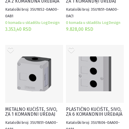
ZA 2 KOMANDNA UREĐAJA
ZA 1 KOMANDNI UREĐAJ
Ø22mm, SA UDUBLJENJEM
Ø22mm, SA ZAŠTITOM
Kataloški broj: 3SU1852-0AA00-
Kataloški broj: 3SU1851-0AA00-
ZA OZNAKE
0AB1
0AC1
0 komada u skladištu LogDesign
0 komada u skladištu LogDesign
3.353,40 RSD
9.828,00 RSD
METALNO KUĆIŠTE, SIVO,
PLASTIČNO KUĆIŠTE, SIVO,
ZA 1 KOMANDNI UREĐAJ
ZA 6 KOMANDNIH UREĐAJA
Ø22mm, SA UDUBLJENJEM
Ø22mm, SA UDUBLJENJEM
Kataloški broj: 3SU1851-0AA00-
Kataloški broj: 3SU1806-0AA00-
ZA OZNAKU
ZA OZNAKE