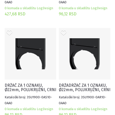
0AA0
0AA0
0 komada u skladištu LogDesign
0 komada u skladištu LogDesign
427,68 RSD
96,12 RSD
DRŽAČ ZA 1 OZNAKU,
DRŽADRŽAČ ZA 1 OZNAKU,
Ø22mm, POLUKRUŽNI, CRNI
Ø22mm, POLUKRUŽNI, CRNI
17.5X27MM, NATIČNI
12.5X27MM, NATIČNI
Kataloški broj: 3SU1900-0AS10-
Kataloški broj: 3SU1900-0AR10-
(100KOM)
(100KOM)
0AA0
0AA0
0 komada u skladištu LogDesign
0 komada u skladištu LogDesign
96,12 RSD
96,12 RSD