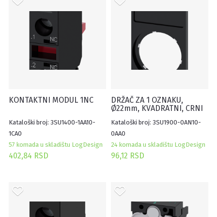
KONTAKTNI MODUL 1NC
DRŽAČ ZA 1 OZNAKU,
Ø22mm, KVADRATNI, CRNI
12.5X27MM, SAMOLEPLJIVI
Kataloški broj: 3SU1400-1AA10-
Kataloški broj: 3SU1900-0AN10-
(100KOM)
1CA0
0AA0
57 komada u skladištu LogDesign
24 komada u skladištu LogDesign
402,84 RSD
96,12 RSD