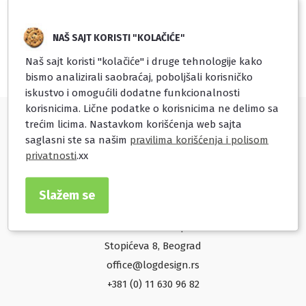
NEMATE PROIZVODA U KORPI...
Pogledajte našu ponudu i dodajte neke proizvode!
NAŠ SAJT KORISTI "KOLAČIĆE"
U PRODAVNICU →
Naš sajt koristi "kolačiće" i druge tehnologije kako
bismo analizirali saobraćaj, poboljšali korisničko
iskustvo i omogućili dodatne funkcionalnosti
korisnicima. Lične podatke o korisnicima ne delimo sa
trećim licima. Nastavkom korišćenja web sajta
Korisnički servis
saglasni ste sa našim
pravilima korišćenja i polisom
privatnosti
.xx
Brzi linkovi
Slažem se
K3 Green Escape
Stopićeva 8, Beograd
office@logdesign.rs
+381 (0) 11 630 96 82