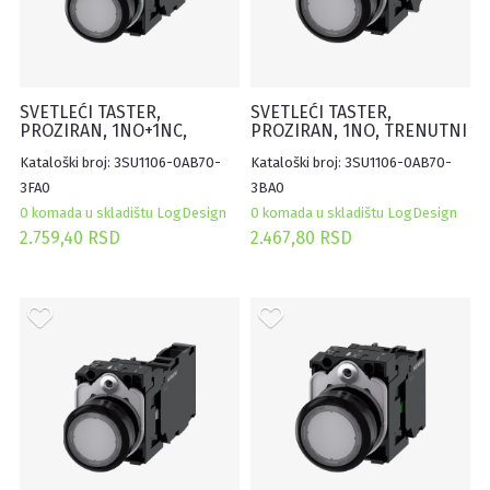
SVETLEĆI TASTER,
SVETLEĆI TASTER,
PROZIRAN, 1NO+1NC,
PROZIRAN, 1NO, TRENUTNI
TRENUTNI KONTAKT,
KONTAKT, 230VAC, OPRUGA
Kataloški broj: 3SU1106-0AB70-
Kataloški broj: 3SU1106-0AB70-
230VAC, OPRUGA
3FA0
3BA0
0 komada u skladištu LogDesign
0 komada u skladištu LogDesign
2.759,40 RSD
2.467,80 RSD