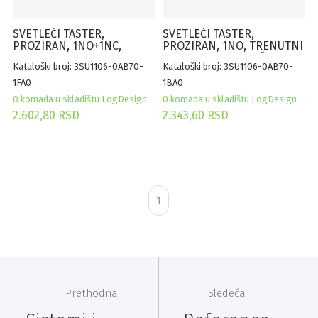
SVETLEĆI TASTER,
SVETLEĆI TASTER,
PROZIRAN, 1NO+1NC,
PROZIRAN, 1NO, TRENUTNI
TRENUTNI KONTAKT,
KONTAKT, 230VAC, ŠRAF
Kataloški broj: 3SU1106-0AB70-
Kataloški broj: 3SU1106-0AB70-
230VAC, ŠRAF
1FA0
1BA0
0 komada u skladištu LogDesign
0 komada u skladištu LogDesign
2.602,80 RSD
2.343,60 RSD
1
Prethodna
Sledeća