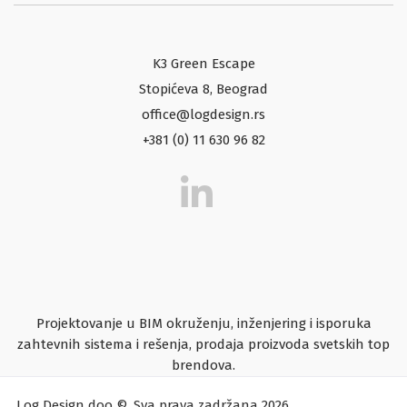
K3 Green Escape
Stopićeva 8, Beograd
office@logdesign.rs
+381 (0) 11 630 96 82
Projektovanje u BIM okruženju, inženjering i isporuka
zahtevnih sistema i rešenja, prodaja proizvoda svetskih top
brendova.
Log Design doo ©. Sva prava zadržana 2026