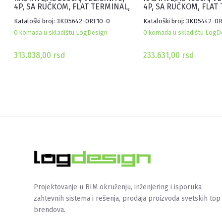
4P, SA RUČKOM, FLAT TERMINAL,
4P, SA RUČKOM, FLAT
SIVI
SIVI
Kataloški broj: 3KD5642-0RE10-0
Kataloški broj: 3KD5442-0
0 komada u skladištu LogDesign
0 komada u skladištu LogD
313.038,00
rsd
233.631,00
rsd
Projektovanje u BIM okruženju, inženjering i isporuka
zahtevnih sistema i rešenja, prodaja proizvoda svetskih top
brendova.