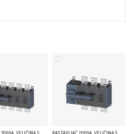
1000A, VELIČINA 5,
RASTAVLJAČ 2000A, VELIČINA 5,