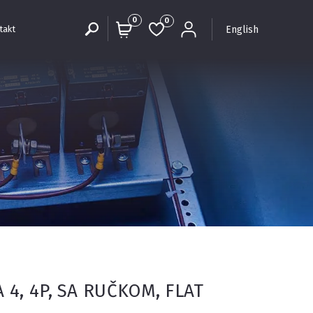
0
0
English
takt
 4, 4P, SA RUČKOM, FLAT