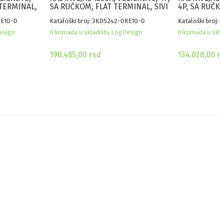
 TERMINAL,
SA RUČKOM, FLAT TERMINAL, SIVI
4P, SA RUČ
SIVI
RE10-0
Kataloški broj: 3KD5242-0RE10-0
Kataloški bro
esign
0 komada u skladištu LogDesign
0 komada u sk
190.485,00
rsd
134.028,00