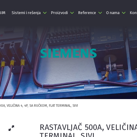
 BIM
Sistemi i rešenja
Proizvodi
Reference
O nama
Kon
0A, VELIČINA 4, 4P, SA RUČKOM, FLAT TERMINAL, SIVI
RASTAVLJAČ 500A, VELIČINA
TERMINAL, SIVI