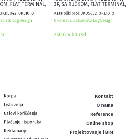
KOM, FLAT TERMINAL,
3P, SA RUČKOM, FLAT TERMINAL,
SIVI
j: 3KD5042-0RE10-0
Kataloški broj: 3KD5632-0RE10-0
ladištu LogDesign
0 komada u skladištu LogDesign
rsd
250.614,00
rsd
Korpa
Kontakt
Lista želja
O nama
Uslovi korišćenja
Reference
Plaćanje i isporuka
Online shop
Reklamacije
Projektovanje i BIM