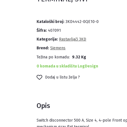
Kataloški broj:
3KD4442-0QE10-0
Šifra:
407091
Kategorija:
Rastavljači 3KD
Brend:
Siemens
Težina po komadu:
9.32 Kg
0 komada u skladištu LogDesign
Dodaj u listu želja ?
Opis
Switch disconnector 500 A, Size 4, 4-pole Front operating mechanism left Complete unit with direct operating
mechanism gray flat terminal