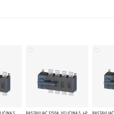
LIČINA 5,
RASTAVLJAČ 1250A, VELIČINA 5, 4P,
RASTAVLJAČ 