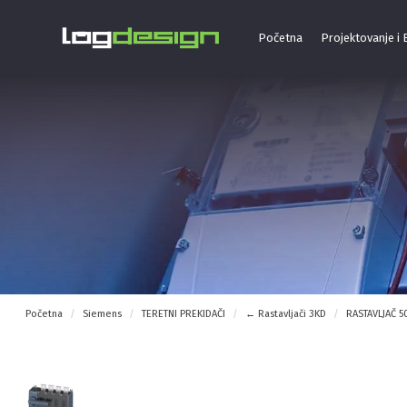
Početna
Projektovanje i
Početna
Siemens
TERETNI PREKIDAČI
← Rastavljači 3KD
RASTAVLJAČ 50