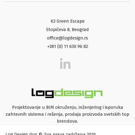
K3 Green Escape
Stopićeva 8, Beograd
office@logdesign.rs
+381 (0) 11 630 96 82
Projektovanje u BIM okruženju, inženjering i isporuka
zahtevnih sistema i rešenja, prodaja proizvoda svetskih top
brendova.
Log Design doo ©. Sva prava zadržana 2026