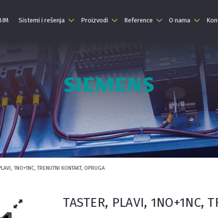
 BIM
Sistemi i rešenja
Proizvodi
Reference
O nama
Kon
PLAVI, 1NO+1NC, TRENUTNI KONTAKT, OPRUGA
TASTER, PLAVI, 1NO+1NC,