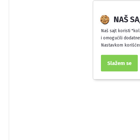
NAŠ SA
Naš sajt koristi "ko
i omogućili dodatne
Nastavkom korišćen
Slažem se