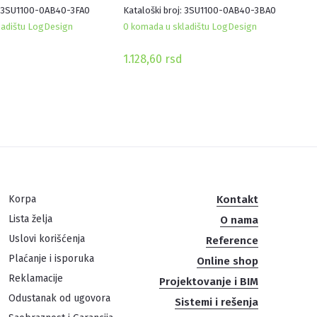
j: 3SU1100-0AB40-3FA0
Kataloški broj: 3SU1100-0AB40-3BA0
ladištu LogDesign
0 komada u skladištu LogDesign
1.128,60
rsd
Korpa
Kontakt
Lista želja
O nama
Uslovi korišćenja
Reference
Plaćanje i isporuka
Online shop
Reklamacije
Projektovanje i BIM
Odustanak od ugovora
Sistemi i rešenja