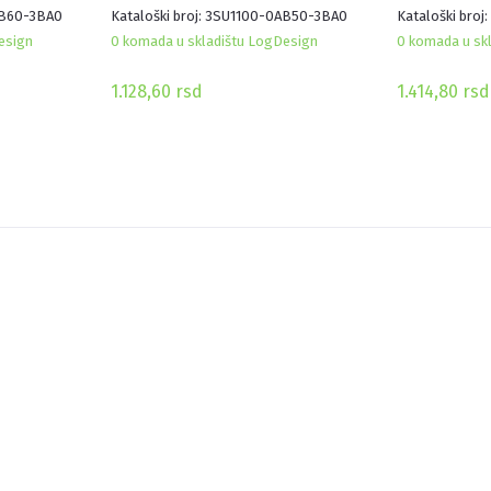
AB60-3BA0
Kataloški broj: 3SU1100-0AB50-3BA0
Kataloški bro
esign
0 komada u skladištu LogDesign
0 komada u sk
1.128,60
rsd
1.414,80
rsd