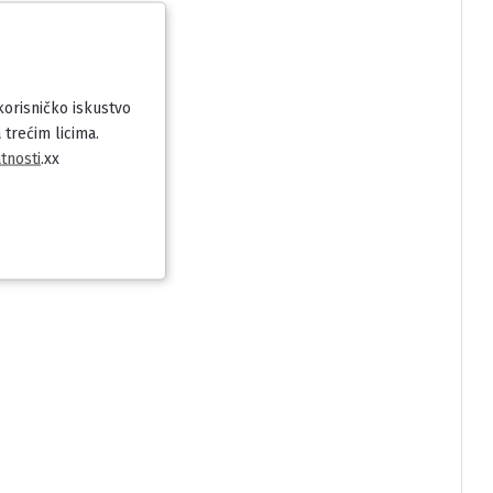
 korisničko iskustvo
 trećim licima.
tnosti
.xx