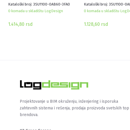
Kataloški broj: 3SU1100-0AB60-3FA0
Kataloški broj: 3SU1100-0
0 komada u skladištu LogDesign
0 komada u skladištu LogD
1.414,80
rsd
1.128,60
rsd
Projektovanje u BIM okruženju, inženjering i isporuka
zahtevnih sistema i rešenja, prodaja proizvoda svetskih top
brendova.