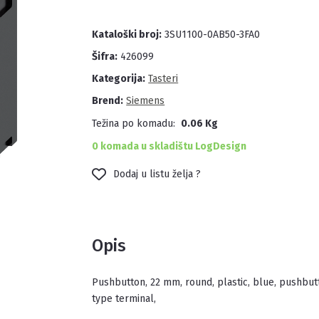
Kataloški broj:
3SU1100-0AB50-3FA0
Šifra:
426099
Kategorija:
Tasteri
Brend:
Siemens
Težina po komadu:
0.06 Kg
0 komada u skladištu LogDesign
Dodaj u listu želja ?
Opis
Pushbutton, 22 mm, round, plastic, blue, pushbutton, flat, momentary contact type, with holder 1 NO+1 NC, spring-
type terminal,