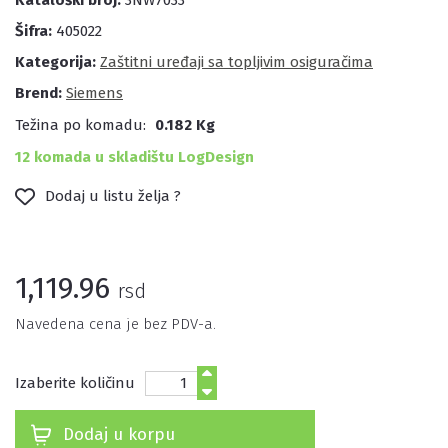
Kataloški broj:
3NW7033
Šifra:
405022
Kategorija:
Zaštitni uređaji sa topljivim osiguračima
Brend:
Siemens
Težina po komadu:
0.182 Kg
12 komada u skladištu LogDesign
Dodaj u listu želja ?
1,119.96
rsd
Navedena cena je bez PDV-a.
Izaberite količinu
Dodaj u korpu