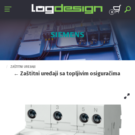
0
ZAŠTITNI UREĐAJI
← Zaštitni uređaji sa topljivim osiguračima