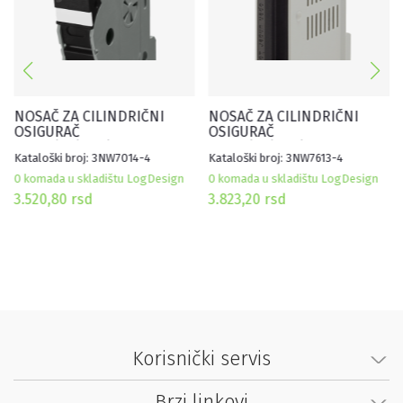
NOSAČ ZA CILINDRIČNI
NOSAČ ZA CILINDRIČNI
OSIGURAČ
OSIGURAČ
10X38/1P/30A/1000VDC, SA
10X85/1P/32A/1500VDC, ZA
Kataloški broj: 3NW7014-4
Kataloški broj: 3NW7613-4
SIGNALIZACIJOM, ZA
FOTONAPONSKE SISTEME
FOTONAPONSKE SISTEME
0 komada u skladištu LogDesign
0 komada u skladištu LogDesign
3.520,80
rsd
3.823,20
rsd
Korisnički servis
Brzi linkovi