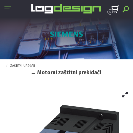
0
ZAŠTITNI UREĐAJI
← Motorni zaštitni prekidači