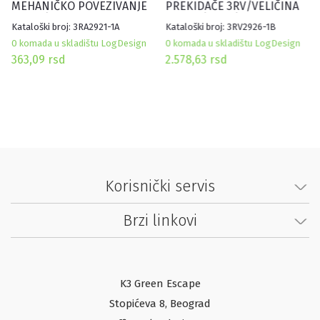
MEHANIČKO POVEZIVANJE
PREKIDAČE 3RV/VELIČINA
3RV2.1/3RV2.2 I 3RT2.2. AC
S00-S3/CRNI/130MM
Kataloški broj: 3RA2921-1A
Kataloški broj: 3RV2926-1B
0 komada u skladištu LogDesign
0 komada u skladištu LogDesign
363,09
rsd
2.578,63
rsd
Korisnički servis
Brzi linkovi
K3 Green Escape
Stopićeva 8, Beograd