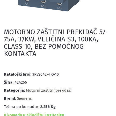
MOTORNO ZAŠTITNI PREKIDAČ 57-
75A, 37KW, VELIČINA S3, 100KA,
CLASS 10, BEZ POMOĆNOG
KONTAKTA
Kataloški broj:
3RV2042-4KA10
Šifra:
424266
Kategorija:
Motorni zaštitni prekidači
Brend:
Siemens
Težina po komadu:
2.256 Kg
0 komada u skladištu LogDesign