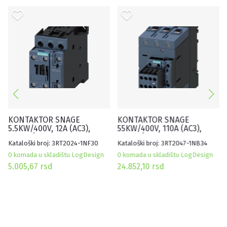
KONTAKTOR SNAGE
KONTAKTOR SNAGE
5.5KW/400V, 12A (AC3),
55KW/400V, 110A (AC3),
POMOĆNI KONTAKT:
POMOĆNI KONTAKT:
Kataloški broj: 3RT2024-1NF30
Kataloški broj: 3RT2047-1NB34
1NO+1NC, ŠPULNA 95-130V
2NO+2NC, ŠPULNA 20-33V
AC/DC, VELIČINA S0, SA
AC/DC, VELIČINA S3, SA
0 komada u skladištu LogDesign
0 komada u skladištu LogDesign
INTEGRISANIM
INTEGRISANIM
5.005,67
rsd
24.852,10
rsd
VARISTOROM
VARISTOROM