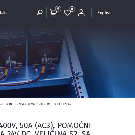
0
0
English
takt
S2, SA INTEGRISANIM VARISTOROM, ZA PLC IZLAZE
0V, 50A (AC3), POMOĆNI
 24V DC, VELIČINA S2, SA