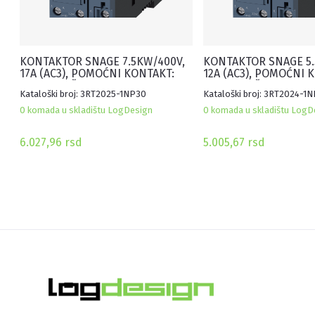
KONTAKTOR SNAGE 7.5KW/400V,
KONTAKTOR SNAGE 5.
17A (AC3), POMOĆNI KONTAKT:
12A (AC3), POMOĆNI 
1NO+1NC, ŠPULNA 200-280V
1NO+1NC, ŠPULNA 95-
Kataloški broj: 3RT2025-1NP30
Kataloški broj: 3RT2024-1
AC/DC, VELIČINA S0, SA
VELIČINA S0, SA INT
INTEGRISANIM VARISTOROM
VARISTOROM
0 komada u skladištu LogDesign
0 komada u skladištu LogD
6.027,96
rsd
5.005,67
rsd