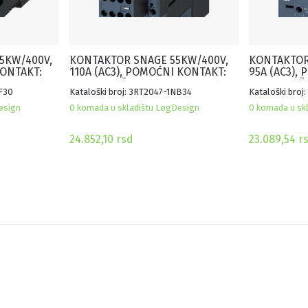
5KW/400V,
KONTAKTOR SNAGE 55KW/400V,
KONTAKTOR
KONTAKT:
110A (AC3), POMOĆNI KONTAKT:
95A (AC3),
130V AC/DC,
2NO+2NC, ŠPULNA 20-33V AC/DC,
1NO+1NC, Š
NF30
Kataloški broj: 3RT2047-1NB34
Kataloški broj
EGRISANIM
VELIČINA S3, SA INTEGRISANIM
VELIČINA S
VARISTOROM
VARISTORO
esign
0 komada u skladištu LogDesign
0 komada u sk
24.852,10
rsd
23.089,54
r