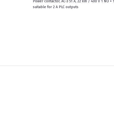
power contactor, AC-3 51 A, 22 kW / 400 V 1 NO + 1 NC, 24 V DC with varistor, 3-pole, size S2, screw terminal
suitable for 2 A PLC outputs