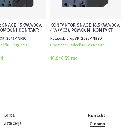
 SNAGE 45KW/400V,
KONTAKTOR SNAGE 18.5KW/400V,
 POMOĆNI KONTAKT:
41A (AC3), POMOĆNI KONTAKT:
PULNA 83-155V AC/DC,
1NO+1NC, ŠPULNA 20-33V AC/DC,
: 3RT2046-1NF30
Kataloški broj: 3RT2035-1NB30
3, SA INTEGRISANIM
VELIČINA S2, SA INTEGRISANIM
M
VARISTOROM
ladištu LogDesign
0 komada u skladištu LogDesign
sd
10.046,59
rsd
Korpa
Kontakt
Lista želja
O nama