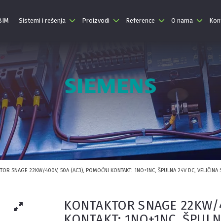
 BIM
Sistemi i rešenja
Proizvodi
Reference
O nama
Kon
TOR SNAGE 22KW/400V, 50A (AC3), POMOĆNI KONTAKT: 1NO+1NC, ŠPULNA 24V DC, VELIČINA 
KONTAKTOR SNAGE 22KW/40
KONTAKT: 1NO+1NC, ŠPULNA