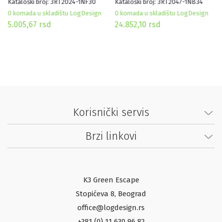
Kataloški broj: 3RT2024-1NF30
Kataloški broj: 3RT2047-1NB34
1NO+1NC, ŠPULNA 95-130V
2NO+2NC, ŠPULNA 20-33V
AC/DC, VELIČINA S0, SA
AC/DC, VELIČINA S3, SA
0 komada u skladištu LogDesign
0 komada u skladištu LogDesign
INTEGRISANIM
INTEGRISANIM
5.005,67
rsd
24.852,10
rsd
VARISTOROM
VARISTOROM
Korisnički servis
Brzi linkovi
K3 Green Escape
Stopićeva 8, Beograd
office@logdesign.rs
+381 (0) 11 630 96 82