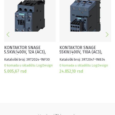
KONTAKTOR SNAGE
KONTAKTOR SNAGE
5.5KW/400V, 12A (AC3),
55KW/400V, 110A (AC3),
POMOĆNI KONTAKT:
POMOĆNI KONTAKT:
Kataloški broj: 3RT2024-1NF30
Kataloški broj: 3RT2047-1NB34
1NO+1NC, ŠPULNA 95-130V
2NO+2NC, ŠPULNA 20-33V
AC/DC, VELIČINA S0, SA
AC/DC, VELIČINA S3, SA
0 komada u skladištu LogDesign
0 komada u skladištu LogDesign
INTEGRISANIM
INTEGRISANIM
5.005,67
rsd
24.852,10
rsd
VARISTOROM
VARISTOROM