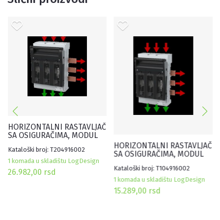
HORIZONTALNI RASTAVLJAČ
SA OSIGURAČIMA, MODUL
ZA NAPAJANJE, NV2,
HORIZONTALNI RASTAVLJAČ
Kataloški broj: T204916002
IN=400A, 3P, 60 MM
SA OSIGURAČIMA, MODUL
1 komada u skladištu LogDesign
ZA NAPAJANJE NV1,
Kataloški broj: T104916002
IN=250A, 3P, 60 MM
26.982,00
rsd
1 komada u skladištu LogDesign
15.289,00
rsd