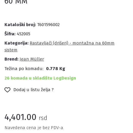
60 MM
Kataloški broj:
T601596002
Šifra:
452005
Kategorija:
Rastavljači (drišeri) - montažna na 60mm
sistem
Brend:
Jean Müller
Težina po komadu:
0.778 Kg
26 komada u skladištu LogDesign
Dodaj u listu želja ?
4,401.00
rsd
Navedena cena je bez PDV-a.