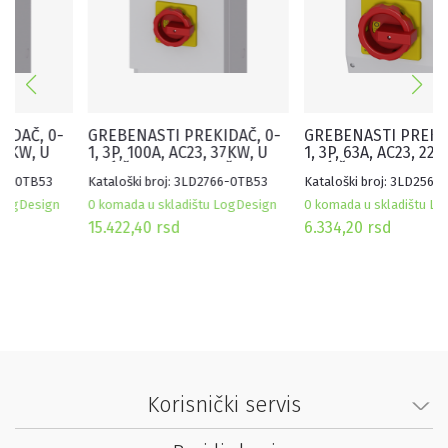
GREBENASTI PREKIDAČ, 0-
GREBENASTI PREKIDAČ, 0-
1, 3P, 100A, AC23, 37KW, U
1, 3P, 63A, AC23, 22KW, U
KUĆIŠTU, CRVENO-ŽUTI
KUĆIŠTU, CRVENO-ŽUTI
Kataloški broj: 3LD2766-0TB53
Kataloški broj: 3LD2565-0TB53
0 komada u skladištu LogDesign
0 komada u skladištu LogDesign
15.422,40
rsd
6.334,20
rsd
Korisnički servis